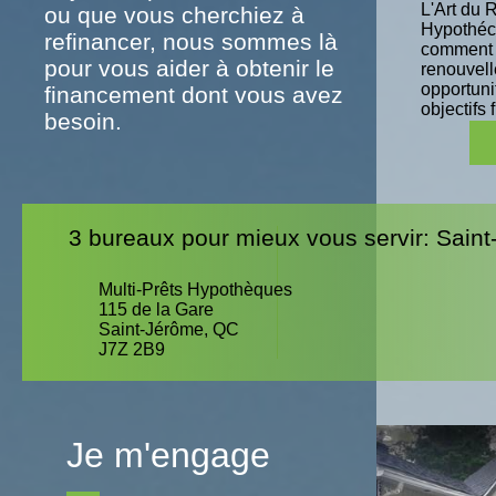
L'Art du
ou que vous cherchiez à
Hypothéc
refinancer, nous sommes là
comment 
pour vous aider à obtenir le
renouvell
opportuni
financement dont vous avez
objectifs 
besoin.
3 bureaux pour mieux vous servir: Sain
Multi-Prêts Hypothèques
115 de la Gare
Saint-Jérôme, QC
J7Z 2B9
Je m'engage