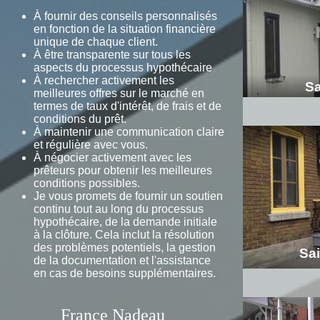
À fournir des conseils personnalisés
en fonction de la situation financière
unique de chaque client.
À être transparente sur tous les
aspects du processus hypothécaire
À rechercher activement les
Sa
meilleures offres sur le marché en
termes de taux d'intérêt, de frais et de
conditions du prêt.
À maintenir une communication claire
et régulière avec vous.
À négocier activement avec les
prêteurs pour obtenir les meilleures
conditions possibles.
Je vous promets de fournir un soutien
continu tout au long du processus
hypothécaire, de la demande initiale
à la clôture. Cela inclut la résolution
des problèmes potentiels, la gestion
Sa
de la documentation et l'assistance
en cas de besoins supplémentaires.
France Nadeau