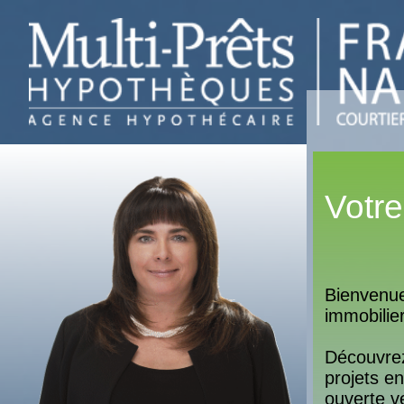
Votr
po
Bienvenue
immobilie
Découvrez
projets e
ouverte ve